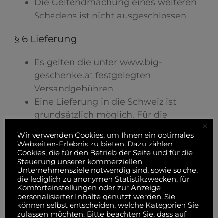
Die Geltendmachung eines weiteren
Schadens ist nicht ausgeschlossen.
§ 6 Lieferung
Es gelten die unter www.big-
geschenke.at festgelegten
Versandgebühren.
Eine Lieferung in die Schweiz ist
grundsätzlich möglich. Für die
×
bestellte Ware gilt Steuerbefreiung. Es
Wir verwenden Cookies, um Ihnen ein optimales
wird allerdings ein Aufschlag von 20%
Webseiten-Erlebnis zu bieten. Dazu zählen
Cookies, die für den Betrieb der Seite und für die
auf den Nettopreis veranschlagt. Die
Steuerung unserer kommerziellen
Versandkosten sowie etwaige
Unternehmensziele notwendig sind, sowie solche,
die lediglich zu anonymen Statistikzwecken, für
Zusatzkosten wie Gebühren und Zölle
Komforteinstellungen oder zur Anzeige
sind vollständig vom Kunden zu
personalisierter Inhalte genutzt werden. Sie
können selbst entscheiden, welche Kategorien Sie
tragen.
zulassen möchten. Bitte beachten Sie, dass auf