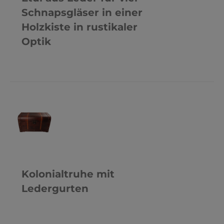
Schnapsgläser in einer
Holzkiste in rustikaler
Optik
N
N
S
Kolonialtruhe mit
Ledergurten