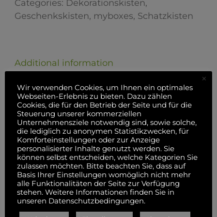
Categories:
Dekorationskisten
,
Geschenkskisten
,
myboxes
,
Schatzkisten
Additional information
×
Wir verwenden Cookies, um Ihnen ein optimales
Webseiten-Erlebnis zu bieten. Dazu zählen
Additional information
Cookies, die für den Betrieb der Seite und für die
Steuerung unserer kommerziellen
Unternehmensziele notwendig sind, sowie solche,
Weight
0,35 kg
die lediglich zu anonymen Statistikzwecken, für
Komforteinstellungen oder zur Anzeige
Dimensions
17,8 × 12 × 11,5 cm
personalisierter Inhalte genutzt werden. Sie
können selbst entscheiden, welche Kategorien Sie
Material
Holz, Leder, Metall
zulassen möchten. Bitte beachten Sie, dass auf
Basis Ihrer Einstellungen womöglich nicht mehr
Farbe
braun
alle Funktionalitäten der Seite zur Verfügung
stehen. Weitere Informationen finden Sie in
unseren Datenschutzbedingungen.