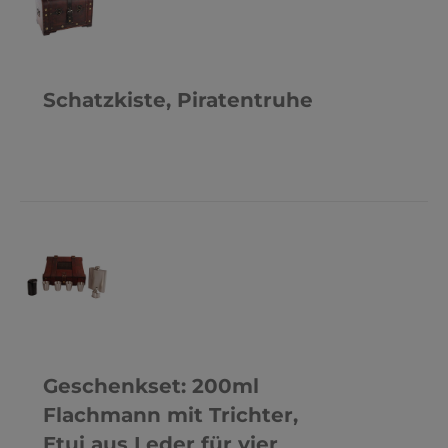
N
S
Schatzkiste, Piratentruhe
N
N
S
Geschenkset: 200ml
Flachmann mit Trichter,
Etui aus Leder für vier