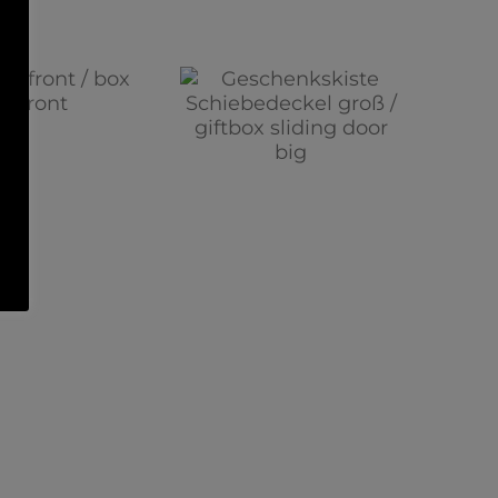
Geschenkskiste
Schiebedeckel
groß / giftbox
sliding door big