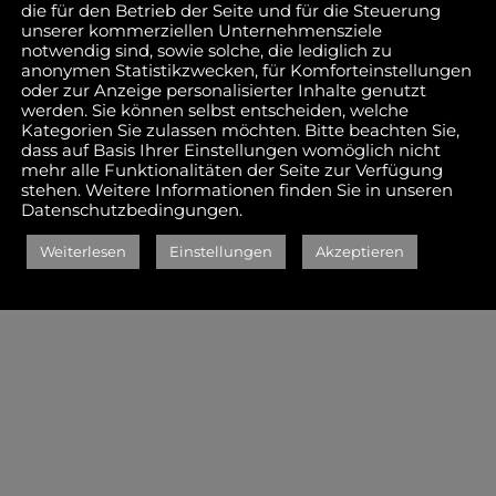
die für den Betrieb der Seite und für die Steuerung
unserer kommerziellen Unternehmensziele
notwendig sind, sowie solche, die lediglich zu
anonymen Statistikzwecken, für Komforteinstellungen
oder zur Anzeige personalisierter Inhalte genutzt
henkskiste
Kiste Glasfront /
werden. Sie können selbst entscheiden, welche
ebedeckel
box glas front
Kategorien Sie zulassen möchten. Bitte beachten Sie,
dass auf Basis Ihrer Einstellungen womöglich nicht
h / gift box
mehr alle Funktionalitäten der Seite zur Verfügung
ng door flat
stehen. Weitere Informationen finden Sie in unseren
Datenschutzbedingungen.
Weiterlesen
Einstellungen
Akzeptieren