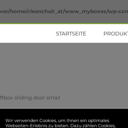
/var/home/cleanchair_at/www_myboxes/wp-cont
STARTSEITE
PRODUK
ftbox sliding door small
Wir verwenden Cookies, um Ihnen ein optimales
Webseiten-Erlebnis zu bieten. Dazu zählen Cookies,