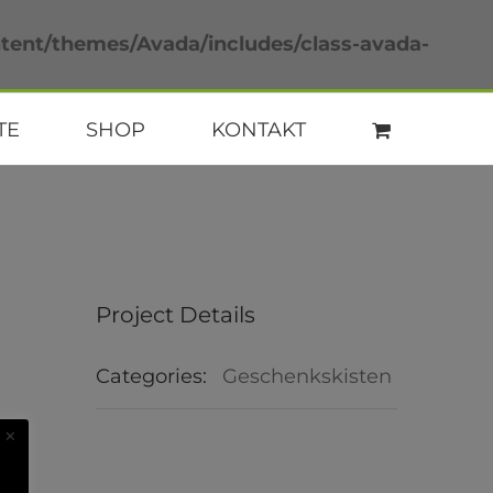
ent/themes/Avada/includes/class-avada-
TE
SHOP
KONTAKT
Project Details
Categories:
Geschenkskisten
×