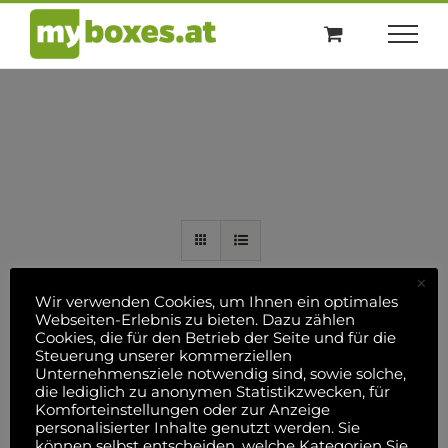
Skip
to
content
×
Wir verwenden Cookies, um Ihnen ein optimales
Webseiten-Erlebnis zu bieten. Dazu zählen
Cookies, die für den Betrieb der Seite und für die
N
Steuerung unserer kommerziellen
Geschenkset: 200ml
Unternehmensziele notwendig sind, sowie solche,
die lediglich zu anonymen Statistikzwecken, für
N
Flachmann mit Trichter,
Komforteinstellungen oder zur Anzeige
personalisierter Inhalte genutzt werden. Sie
Etui aus Leder für vier
S
können selbst entscheiden, welche Kategorien Sie