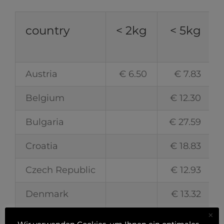
country
< 2kg
< 5kg
Austria
€ 6.50
€ 7.83
Belgium
€ 12.30
Bulgaria
€ 27.59
Croatia
€ 18.83
Czech Republic
€ 12.93
Denmark
€ 13.32
×
Estonia
€ 31.62