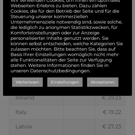
Wir verwenden Cookies, um Ihnen ein optimales
Webseiten-Erlebnis zu bieten. Dazu zählen
Finland
€ 22.46
Cookies, die für den Betrieb der Seite und für die
Steuerung unserer kommerziellen
Unternehmensziele notwendig sind, sowie solche,
France
€ 15.83
die lediglich zu anonymen Statistikzwecken, für
Komforteinstellungen oder zur Anzeige
personalisierter Inhalte genutzt werden. Sie
Germany
€ 6.50
€ 7.83
können selbst entscheiden, welche Kategorien Sie
zulassen möchten. Bitte beachten Sie, dass auf
Great Britain
€ 16.28
Basis Ihrer Einstellungen womöglich nicht mehr
alle Funktionalitäten der Seite zur Verfügung
stehen. Weitere Informationen finden Sie in
Greece
€ 36.97
unseren Datenschutzbedingungen.
Weiterlesen
Einstellungen
Akzeptieren
Hungary
€ 12.93
Ireland
€ 29.23
Italy
€ 19.22
Latvia
€ 27.23